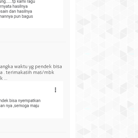
 jangka waktu yg pendek bisa
a . terimakasih mas/mbk
bk …