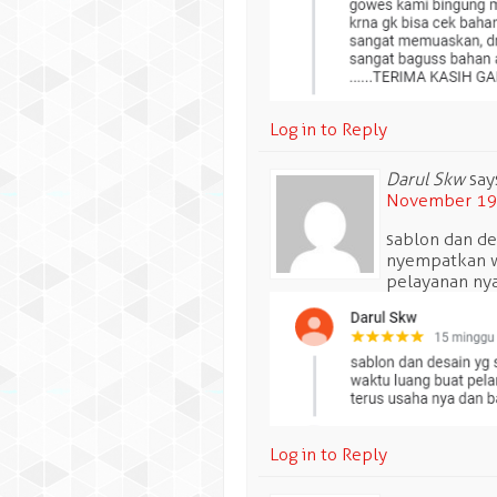
Log in to Reply
Darul Skw
say
November 19,
sablon dan de
nyempatkan w
pelayanan ny
Log in to Reply