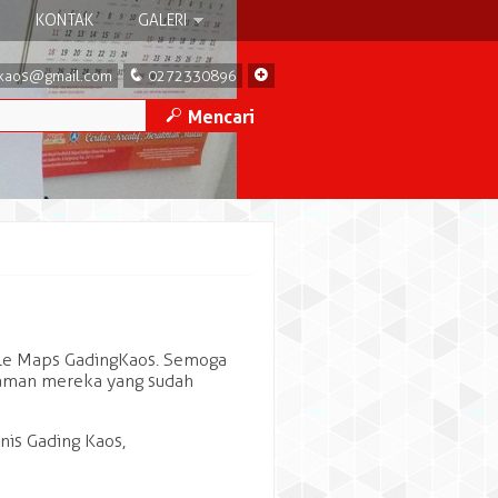
KONTAK
GALERI
q
+
kaos@gmail.com
0272330896
M
Mencari
ogle Maps GadingKaos. Semoga
laman mereka yang sudah
nis Gading Kaos,