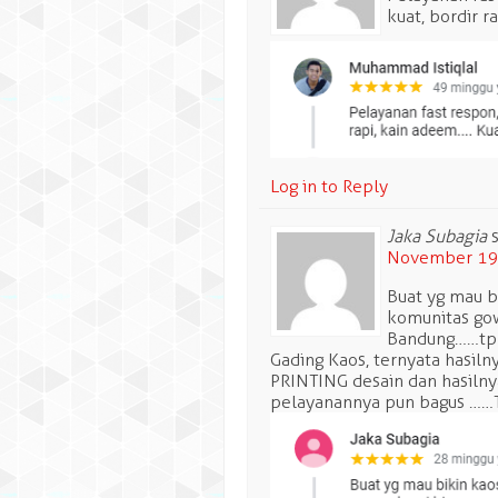
kuat, bordir r
Log in to Reply
Jaka Subagia
November 19,
Buat yg mau b
komunitas gow
Bandung……tp k
Gading Kaos, ternyata hasiln
PRINTING desain dan hasilny
pelayanannya pun bagus ……