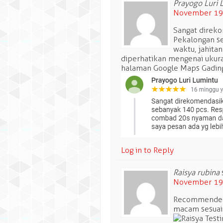
Prayogo Luri 
November 19,
Sangat direko
Pekalongan se
waktu, jahita
diperhatikan mengenai ukuran
halaman Google Maps Gadin
Log in to Reply
Raisya rubina
November 19,
Recommended B
macam sesuai