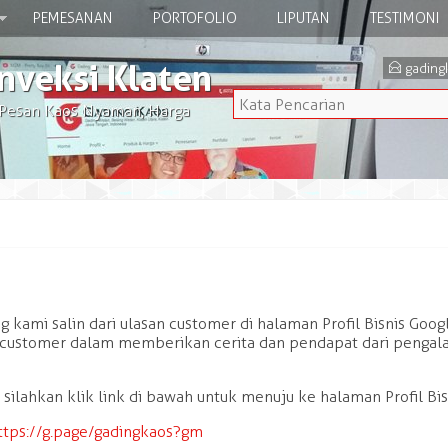
PEMESANAN
PORTOFOLIO
LIPUTAN
TESTIMONI
nveksi Klaten
E
gading
 Pesan Kaos Nyaman, Harga
g kami salin dari ulasan customer di halaman Profil Bisnis Go
 customer dalam memberikan cerita dan pendapat dari penga
 silahkan klik link di bawah untuk menuju ke halaman Profil Bis
ttps://g.page/gadingkaos?gm