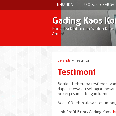
BERANDA
PRODUK & HARGA
Gading Kaos Ko
Konveksi Klaten dan Sablon Kaos,
Aman!
Beranda
»
Testimoni
Testimoni
Berikut beberapa testimoni yan
dapat mewakili sebagian besar
bekerja sama dengan kami.
Ada 100 lebih ulasan testimoni,
Link Profil Bisnis Gading Kaos:
h