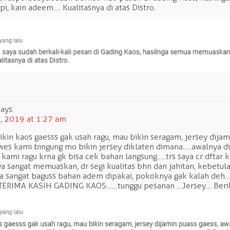
api, kain adeem…. Kualitasnya di atas Distro.
says:
 2019 at 1:27 am
ikin kaos gaesss gak usah ragu, mau bikin seragam, jersey dijam
es kami bingung mo bikin jersey diklaten dimana…..awalnya d
ami ragu krna gk bisa cek bahan langsung…..trs saya cr dftar k
ya sangat memuaskan, dr segi kualitas bhn dan jahitan, kebetula
a sangat baguss bahan adem dipakai, pokoknya gak kalah deh…
TERIMA KASIH GADING KAOS……tunggu pesanan …Jersey… Beri