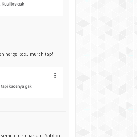
an harga kaos murah tapi
nga semua memuaskan. Sablon