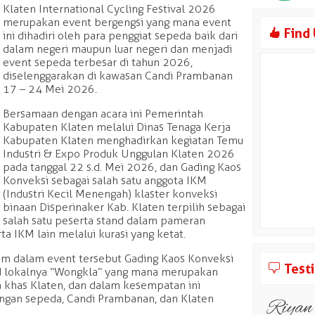
Klaten International Cycling Festival 2026
merupakan event bergengsi yang mana event
8
Find
ini dihadiri oleh para penggiat sepeda baik dari
dalam negeri maupun luar negeri dan menjadi
event sepeda terbesar di tahun 2026,
diselenggarakan di kawasan Candi Prambanan
17 – 24 Mei 2026.
Bersamaan dengan acara ini Pemerintah
Kabupaten Klaten melalui Dinas Tenaga Kerja
Kabupaten Klaten menghadirkan kegiatan Temu
Industri & Expo Produk Unggulan Klaten 2026
pada tanggal 22 s.d. Mei 2026, dan Gading Kaos
Konveksi sebagai salah satu anggota IKM
(Industri Kecil Menengah) klaster konveksi
binaan Disperinaker Kab. Klaten terpilih sebagai
salah satu peserta stand dalam pameran
a IKM lain melalui kurasi yang ketat.
m dalam event tersebut Gading Kaos Konveksi
b
Test
 lokalnya “Wongkla” yang mana merupakan
 khas Klaten, dan dalam kesempatan ini
gan sepeda, Candi Prambanan, dan Klaten
Riyan Antonio
Arpa