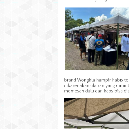
puas banget, harga terjang
sablonan rapi n awet, kwalit
pelayanan ramah. tempat b
TERrecomended di Klate
sukses terus bgt gading ka
brand Wongkla hampir habis te
dikarenakan ukuran yang dimin
memesan dulu dan kaos bisa dia