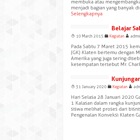
membuka atau mengembangkan 
menjadi bagian yang banyak dim
Selengkapnya
Belajar Sa
T
F
A
10 March 2015
Kegiatan
admi
Pada Sabtu 7 Maret 2015 kema
(GK) Klaten bertemu dengan Mr.
Amerika yang juga sering diseb
kesempatan tersebut Mr. Charl
Kunjungan 
T
F
A
31 January 2020
Kegiatan
adm
Hari Selasa 28 Januari 2020 G
1 Kalasan dalam rangka kunjung
siswa melihat proses dari bisn
Pengenalan Konveksi Klaten Ga