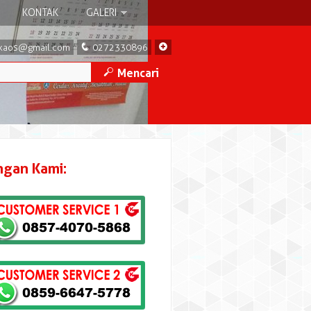
KONTAK
GALERI
q
+
kaos@gmail.com
0272330896
M
Mencari
ngan Kami: