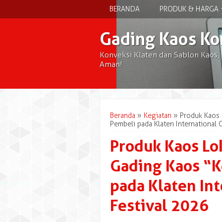
BERANDA
PRODUK & HARGA
Gading Kaos Ko
Konveksi Klaten dan Sablon Kaos,
Aman!
Beranda
»
Kegiatan
»
Produk Kaos 
Pembeli pada Klaten International 
Produk Kaos Lo
Gading Kaos “K
pada Klaten Int
Festival 2026