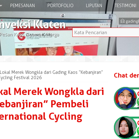
PEMESANAN
PORTOFOLIO
LIPUTAN
TESTIMONI
nveksi Klaten
E
gading
 Pesan Kaos Nyaman, Harga
Lokal Merek Wongkla dari Gading Kaos “Kebanjiran”
Chat de
Cycling Festival 2026
kal Merek Wongkla dari
ebanjiran” Pembeli
ernational Cycling