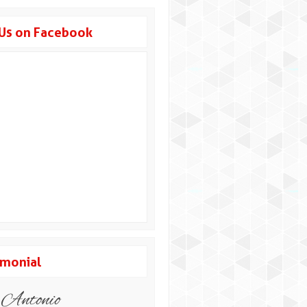
 Us on Facebook
imonial
n Widodo
Raisya rubina