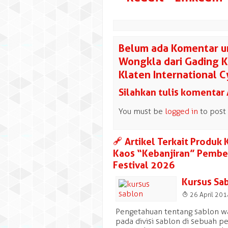
Belum ada Komentar u
Wongkla dari Gading K
Klaten International C
Silahkan tulis komentar
You must be
logged in
to post
a
Artikel Terkait Produk
Kaos “Kebanjiran” Pembel
Festival 2026
Kursus Sab
T
26 April 20
Pengetahuan tentang sablon wa
pada divisi sablon di sebuah p