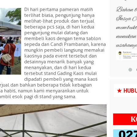
kau,
Bahan bagus.. sablon mantul..
Gaess yg
Di hari pertama pameran masih
terlihat biasa, pengunjung hanya
as best,
Insya Allah amanah ( saya sdh
komunita
melihat-lihat produk dan terjual
ikin kaos
membuktikannya jauh2 dari
di Gadi
beberapa pcs saja, di hari kedua
pengunjung mulai datang dan
n.
nunukan - kaltara) Semangat
kualitas
membeli kaos dengan tema sablon
os
usahanya pak,
sepeda dan Candi Prambanan, karena
mungkin pembeli langsung memakai
kaosnya pada event tersebut dan
desainnya menarik banyak yang
menanyakan, dan di hari kedua
tersebut stand Gading Kaos mulai
dipadati pembeli yang mana kaos
s
HUBU
rjual dan bahkan beberapa tidak kebagian
ta habis, namun kami menyarankan untuk
mbil esok pagi di stand yang sama.