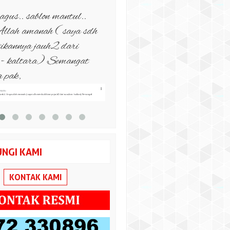
 mau bikin kaos utk
Recommended Bikin Kaos D
s percayakan di sini hanya
Sablon berkualitas, tahan la
ng Kaos, buktikan
detail mantap. Bahan kain
 sablon & bordirannya
bermacam macam sesuai requ
Semoga lebih sukses lagi Ga
Kaos dan semakin berkemba
produknya. Mksh
NGI KAMI
KONTAK KAMI