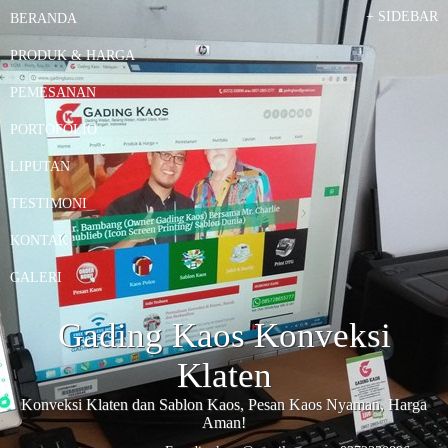
+
SIDEBAR
BERANDA
PRODUK & HARGA
PEMESANAN
PORTOFOLIO
LIPUTAN
TESTIMONI
KONTAK
GALERI
Gading Kaos Konveksi
Klaten
Konveksi Klaten dan Sablon Kaos, Pesan Kaos Nyaman, Harga
Aman!