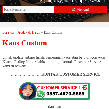
E
gadingkaos@gmail.com
q
0272330896
+
M
Mencari
Beranda
»
Produk & Harga
»
Kaos Custom
Kaos Custom
Untuk update terbaru harga pemesanan kaos atau baju di Konveksi
Klaten Gading Kaos silahkan hubungi kontak Customer Service
kami di bawah:
…………………….
KONTAK CUSTOMER SERVICE
…………………….
dan atau